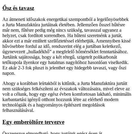
Ősz és tavasz
Az átmeneti időszakok energetikai szempontból a legelőnyösebbek
a Jurta Manufaktúra jurtáinak életében. Jellemzően ősszel hűtésre
már nem, fűtésre pedig még nincs szükség, tavasszal ugyanez a
helyzet, csak fordított sorrendben. Ha hűteni szeretnénk a jurtát,
akkor ezt a már említett szellőztetéssel elérhetjük. Amennyiben kissé
hűvösebbre fordul az idő, rendszerint elég a jurtában keletkező,
úgynevezett „hulladékhő” a megfelelő hőmérséklet fenntartásához.
Jurtáink sajátossága, hogy a két rétegű, szigetelt polikarbonát
tetőkupola ilyenkor egy hatalmas nagyítóhoz hasonlóan viselkedik.
Ez akár 2-3 fok pluszt is jelenthet egy hidegebb tavaszi, vagy őszi
napon.
Ahogy a korábban leírtakból is kitűnik, a Jurta Manufaktúra jurtáit
nem szükséges felkészíteni az évszakok változásaira, mivel eleve az
volt a célunk, hogy egy egész évben komfortosan lakható, minimális
karbantartási igényű otthont hozzunk létre az elérhető modern
technológiák és a hagyományos építészeti megoldások
felhasználásával.
Egy emberöltőre tervezve
Összegezve elmondható, hogy jurtáink egész éven át