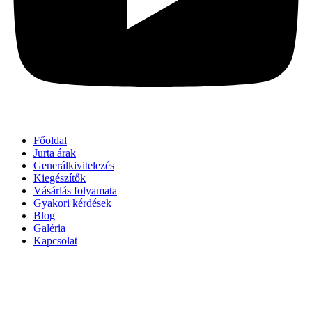
Főoldal
Jurta árak
Generálkivitelezés
Kiegészítők
Vásárlás folyamata
Gyakori kérdések
Blog
Galéria
Kapcsolat