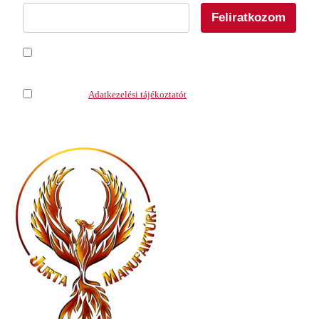
Feliratkozom
Feliratkozom a hírlevélre
*
Elfogadom az
Adatkezelési tájékoztatót
.
*