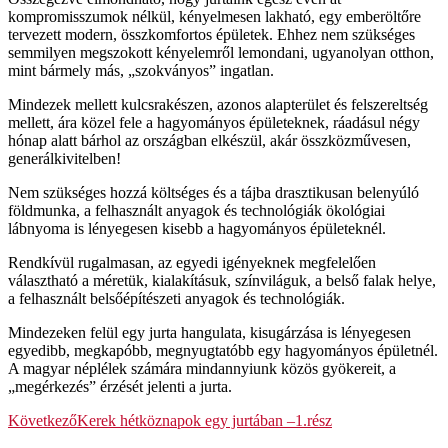
kompromisszumok nélkül, kényelmesen lakható, egy emberöltőre
tervezett modern, összkomfortos épületek. Ehhez nem szükséges
semmilyen megszokott kényelemről lemondani, ugyanolyan otthon,
mint bármely más, „szokványos” ingatlan.
Mindezek mellett kulcsrakészen, azonos alapterület és felszereltség
mellett, ára közel fele a hagyományos épületeknek, ráadásul négy
hónap alatt bárhol az országban elkészül, akár összközművesen,
generálkivitelben!
Nem szükséges hozzá költséges és a tájba drasztikusan belenyúló
földmunka, a felhasznált anyagok és technológiák ökológiai
lábnyoma is lényegesen kisebb a hagyományos épületeknél.
Rendkívül rugalmasan, az egyedi igényeknek megfelelően
választható a méretük, kialakításuk, színviláguk, a belső falak helye,
a felhasznált belsőépítészeti anyagok és technológiák.
Mindezeken felül egy jurta hangulata, kisugárzása is lényegesen
egyedibb, megkapóbb, megnyugtatóbb egy hagyományos épületnél.
A magyar néplélek számára mindannyiunk közös gyökereit, a
„megérkezés” érzését jelenti a jurta.
Következő
Kerek hétköznapok egy jurtában –1.rész