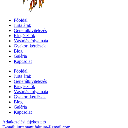
Főoldal
Jurta árak
Generálkivitelezés
Kiegészítők
Vásárlás folyamata
Gyakori kérdések
Blog
Galéria
Kapcsolat
Főoldal
Jurta árak
Generálkivitelezés
Kiegészítők
Vásárlás folyamata
Gyakori kérdések
Blog
Galéria
Kapcsolat
Adatkezelési tájékoztató
E-mail: jurtamanufaktura@gmail.com