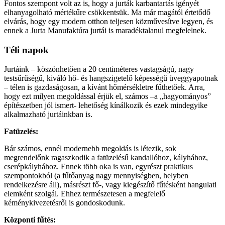
Fontos szempont volt az is, hogy a jurták karbantartás igényét
elhanyagolható mértékűre csökkentsük. Ma már magától értetődő
elvárás, hogy egy modern otthon teljesen közművesítve legyen, és
ennek a Jurta Manufaktúra jurtái is maradéktalanul megfelelnek.
Téli napok
Jurtáink – köszönhetően a 20 centiméteres vastagságú, nagy
testsűrűségű, kiváló hő- és hangszigetelő képességű üveggyapotnak
– télen is gazdaságosan, a kívánt hőmérsékletre fűthetőek. Arra,
hogy ezt milyen megoldással érjük el, számos –a „hagyományos”
építészetben jól ismert- lehetőség kínálkozik és ezek mindegyike
alkalmazható jurtáinkban is.
Fatüzelés:
Bár számos, ennél modernebb megoldás is létezik, sok
megrendelőnk ragaszkodik a fatüzelésű kandallóhoz, kályhához,
cserépkályhához. Ennek több oka is van, egyrészt praktikus
szempontokból (a fűtőanyag nagy mennyiségben, helyben
rendelkezésre áll), másrészt fő-, vagy kiegészítő fűtésként hangulati
elemként szolgál. Ehhez természetesen a megfelelő
kéménykivezetésről is gondoskodunk.
Központi fűtés: