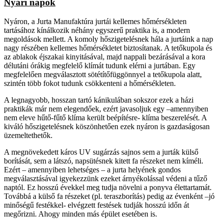
Nyári napok
Nyáron, a Jurta Manufaktúra jurtái kellemes hőmérsékleten
tartásához kínálkozik néhány egyszerű praktika is, a modern
megoldások mellett. A komoly hőszigetelésnek hála a jurtáink a nap
nagy részében kellemes hőmérsékletet biztosítanak. A tetőkupola és
az ablakok éjszakai kinyitásával, majd nappali bezárásával a kora
délutáni órákig megfelelő klímát tudunk elérni a jurtában. Egy
megfelelően megválasztott sötétítőfüggönnyel a tetőkupola alatt,
szintén több fokot tudunk csökkenteni a hőmérsékleten.
A legnagyobb, hosszan tartó kánikulában sokszor ezek a házi
praktikák már nem elegendőek, ezért javasoljuk egy –amennyiben
nem eleve hűtő-fűtő klíma került beépítésre- klíma beszerelését. A
kiváló hőszigetelésnek köszönhetően ezek nyáron is gazdaságosan
üzemeltethetők.
A megnövekedett káros UV sugárzás sajnos sem a jurták külső
borítását, sem a látszó, napsütésnek kitett fa részeket nem kíméli.
Ezért – amennyiben lehetséges – a jurta helyének gondos
megválasztásával igyekezzünk ezeket árnyékolással védeni a tűző
naptól. Ez hosszú évekkel meg tudja növelni a ponyva élettartamát.
Továbbá a külső fa részeket (pl. teraszborítás) pedig az évenként –jó
minőségű festékkel- elvégzett festések tudják hosszú időn át
megőrizni. Ahogy minden más épület esetében is.