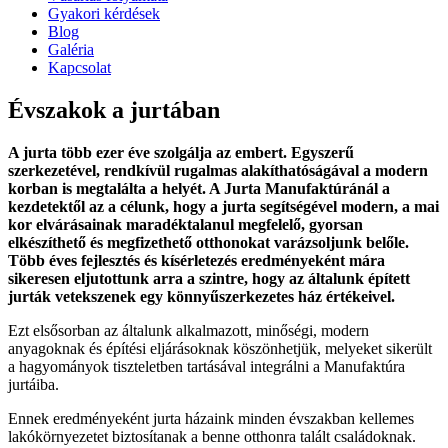
Gyakori kérdések
Blog
Galéria
Kapcsolat
Évszakok a jurtában
A jurta több ezer éve szolgálja az embert. Egyszerű
szerkezetével, rendkívül rugalmas alakíthatóságával a modern
korban is megtalálta a helyét. A Jurta Manufaktúránál a
kezdetektől az a célunk, hogy a jurta segítségével modern, a mai
kor elvárásainak maradéktalanul megfelelő, gyorsan
elkészíthető és megfizethető otthonokat varázsoljunk belőle.
Több éves fejlesztés és kísérletezés eredményeként mára
sikeresen eljutottunk arra a szintre, hogy az általunk épített
jurták vetekszenek egy könnyűszerkezetes ház értékeivel.
Ezt elsősorban az általunk alkalmazott, minőségi, modern
anyagoknak és építési eljárásoknak köszönhetjük, melyeket sikerült
a hagyományok tiszteletben tartásával integrálni a Manufaktúra
jurtáiba.
Ennek eredményeként jurta házaink minden évszakban kellemes
lakókörnyezetet biztosítanak a benne otthonra talált családoknak.