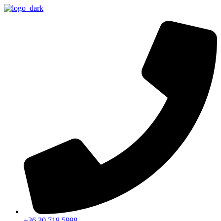
Ugrás
a
tartalomhoz
+36 30 718 5998