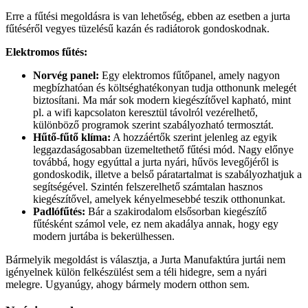
Erre a fűtési megoldásra is van lehetőség, ebben az esetben a jurta
fűtéséről vegyes tüzelésű kazán és radiátorok gondoskodnak.
Elektromos fűtés:
Norvég panel:
Egy elektromos fűtőpanel, amely nagyon
megbízhatóan és költséghatékonyan tudja otthonunk melegét
biztosítani. Ma már sok modern kiegészítővel kapható, mint
pl. a wifi kapcsolaton keresztül távolról vezérelhető,
különböző programok szerint szabályozható termosztát.
Hűtő-fűtő klíma:
A hozzáértők szerint jelenleg az egyik
leggazdaságosabban üzemeltethető fűtési mód. Nagy előnye
továbbá, hogy egyúttal a jurta nyári, hűvös levegőjéről is
gondoskodik, illetve a belső páratartalmat is szabályozhatjuk a
segítségével. Szintén felszerelhető számtalan hasznos
kiegészítővel, amelyek kényelmesebbé teszik otthonunkat.
Padlófűtés:
Bár a szakirodalom elsősorban kiegészítő
fűtésként számol vele, ez nem akadálya annak, hogy egy
modern jurtába is bekerülhessen.
Bármelyik megoldást is választja, a Jurta Manufaktúra jurtái nem
igényelnek külön felkészülést sem a téli hidegre, sem a nyári
melegre. Ugyanúgy, ahogy bármely modern otthon sem.